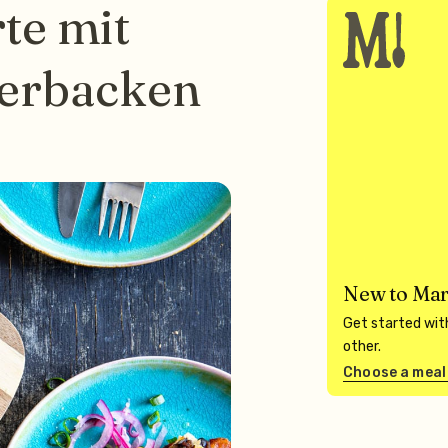
te mit
erbacken
New to Mar
Get started with
other.
Choose a meal