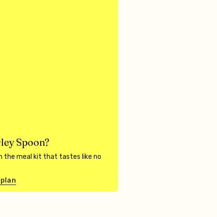
ley Spoon?
 the meal kit that tastes like no
 plan