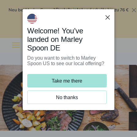
Neu bei Marley Spoon?
76 €
Bestelle jetzt und erhalte bis zu
Rabatt auf deine ersten fünf Boxen
.
Angebot einlösen
Welcome! You’ve
landed on Marley
Spoon DE
Do you want to switch to Marley
Spoon US to see our local offering?
Take me there
No thanks