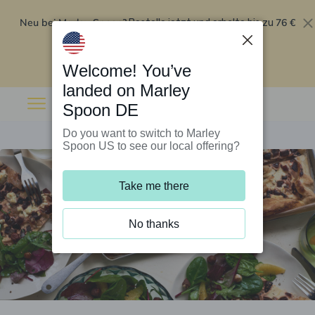
Neu bei Marley Spoon?
76 €
Bestelle jetzt und erhalte bis zu
Rabatt auf deine ersten fünf Boxen
.
Angebot einlösen
Welcome! You’ve
landed on Marley
Spoon DE
Do you want to switch to Marley
Spoon US to see our local offering?
Take me there
No thanks