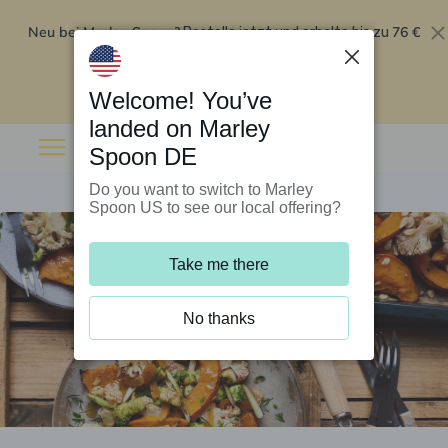
Neu bei Marley Spoon?
76 €
Bestelle jetzt und erhalte bis zu
Rabatt auf deine ersten fünf Boxen
.
Angebot einlösen
Welcome! You’ve
landed on Marley
Spoon DE
Do you want to switch to Marley
Spoon US to see our local offering?
Take me there
No thanks