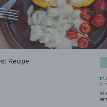
st Recipe
DAU
5 -
SCH
ein