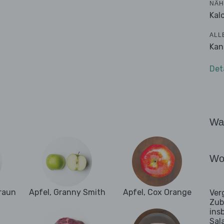
NÄH
Kalo
ALL
Kan
Det
Wa
Wo
raun
Apfel, Granny Smith
Apfel, Cox Orange
Ver
Zub
ins
Sal