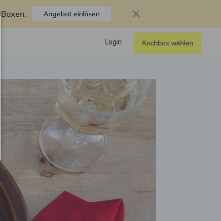
f Boxen
.
Angebot einlösen
Login
Kochbox wählen