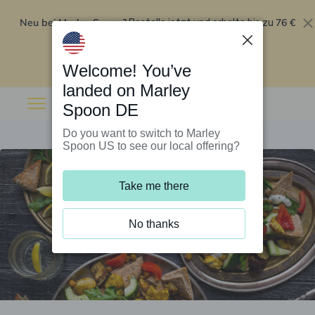
Neu bei Marley Spoon?
76 €
Bestelle jetzt und erhalte bis zu
Rabatt auf deine ersten fünf Boxen
.
Angebot einlösen
Welcome! You’ve
landed on Marley
Spoon DE
Do you want to switch to Marley
Spoon US to see our local offering?
Take me there
No thanks