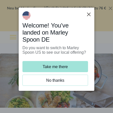
Neu bei Marley Spoon?
76 €
Bestelle jetzt und erhalte bis zu
Rabatt auf deine ersten fünf Boxen
.
Angebot einlösen
Welcome! You’ve
landed on Marley
Spoon DE
Do you want to switch to Marley
Spoon US to see our local offering?
Take me there
No thanks