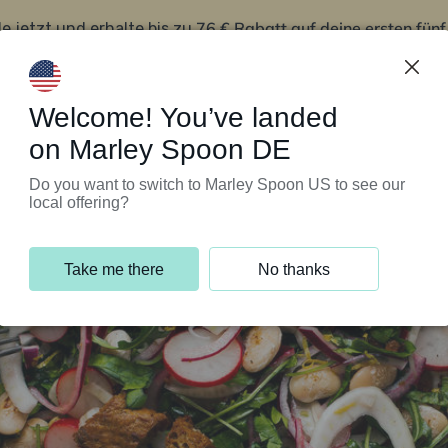
76 € Rabatt auf deine ersten fün
le jetzt und erhalte bis zu
iert’s
Kundenservice
Welcome! You’ve landed
on Marley Spoon DE
Do you want to switch to Marley Spoon US to see our
local offering?
Take me there
No thanks