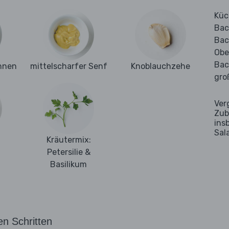
Küc
Bac
Bac
Obe
Bac
hnen
mittelscharfer Senf
Knoblauchzehe
gro
Ver
Zub
ins
Sal
Kräutermix:
Petersilie &
Basilikum
en Schritten