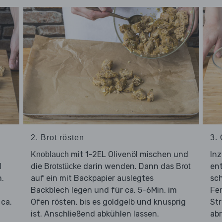
2. Brot rösten
3.
mit 1-2EL Olivenöl mischen und
In
Knoblauch
die
darin wenden. Dann das
ent
l
Brotstücke
Brot
n.
auf ein mit Backpapier auslegtes
sch
Backblech legen und für ca. 5-6Min. im
Fe
 ca.
Ofen rösten, bis es goldgelb und knusprig
Str
ist. Anschließend abkühlen lassen.
abr