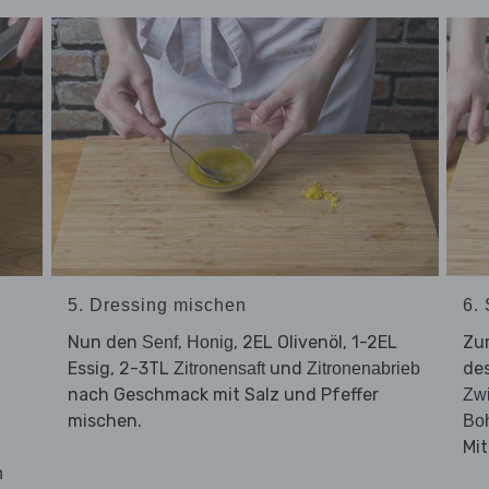
5. Dressing mischen
6.
n
Nun den
,
, 2EL Olivenöl, 1-2EL
Zum
Senf
Honig
Essig, 2-3TL
und
de
Zitronensaft
Zitronenabrieb
nach Geschmack mit Salz und Pfeffer
Zw
mischen.
Bo
Mi
n