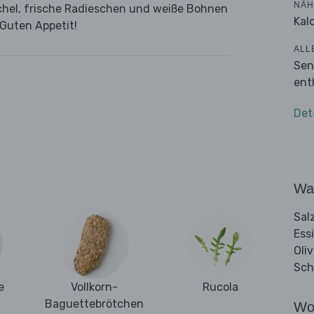
NÄH
hel, frische Radieschen und weiße Bohnen
Kalo
 Guten Appetit!
ALL
Sen
ent
Det
Wa
Sal
Ess
Oli
Sch
e
Vollkorn-
Rucola
Baguettebrötchen
Wo