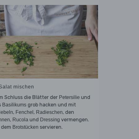
 Salat mischen
 Schluss die Blätter der
und
Petersilie
s
grob hacken und mit
Basilikums
,
,
, den
iebeln
Fenchel
Radieschen
,
und
vermengen.
hnen
Rucola
Dressing
t dem
servieren.
Brotstücken