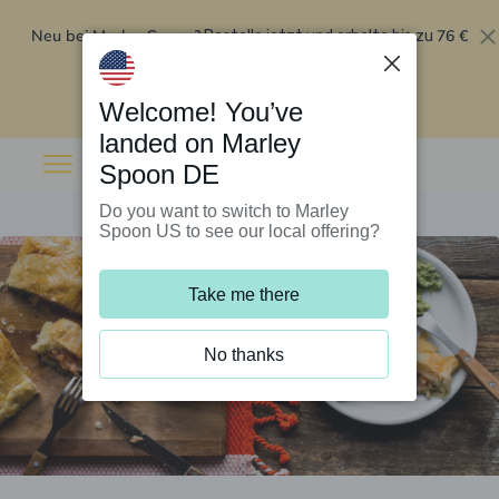
Neu bei Marley Spoon?
76 €
Bestelle jetzt und erhalte bis zu
Rabatt auf deine ersten fünf Boxen
.
Angebot einlösen
Welcome! You’ve
landed on Marley
Spoon DE
Do you want to switch to Marley
Spoon US to see our local offering?
Take me there
No thanks