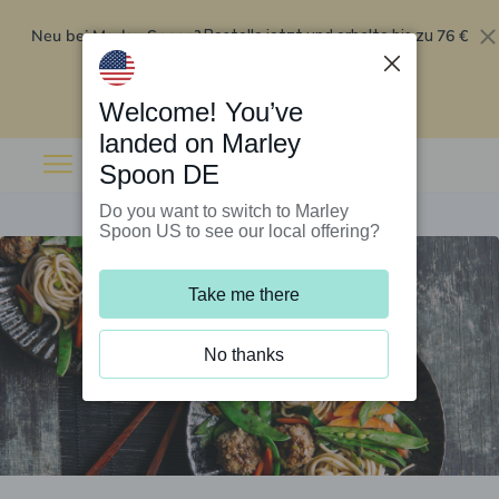
Neu bei Marley Spoon?
76 €
Bestelle jetzt und erhalte bis zu
Rabatt auf deine ersten fünf Boxen
.
Angebot einlösen
Welcome! You’ve
landed on Marley
Spoon DE
Do you want to switch to Marley
Spoon US to see our local offering?
Take me there
No thanks