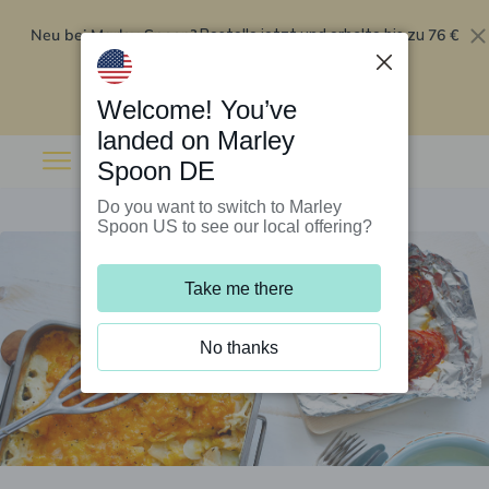
Neu bei Marley Spoon?
76 €
Bestelle jetzt und erhalte bis zu
Rabatt auf deine ersten fünf Boxen
.
Angebot einlösen
Welcome! You’ve
landed on Marley
Spoon DE
Do you want to switch to Marley
Spoon US to see our local offering?
Take me there
No thanks