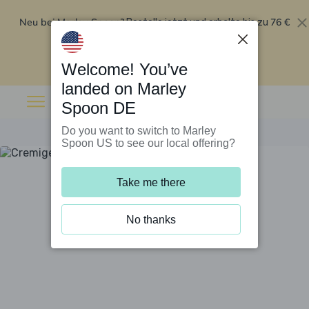
Neu bei Marley Spoon?
76 €
Bestelle jetzt und erhalte bis zu
Rabatt auf deine ersten fünf Boxen
.
Angebot einlösen
Welcome! You’ve
landed on Marley
Spoon DE
Do you want to switch to Marley
Spoon US to see our local offering?
Take me there
No thanks