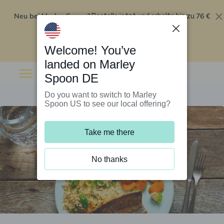
Neu bei Marley Spoon?
76 €
Bestelle jetzt und erhalte bis zu
Rabatt auf deine ersten fünf Boxen
.
Angebot einlösen
Welcome! You’ve
landed on Marley
Spoon DE
Do you want to switch to Marley
Spoon US to see our local offering?
Take me there
No thanks