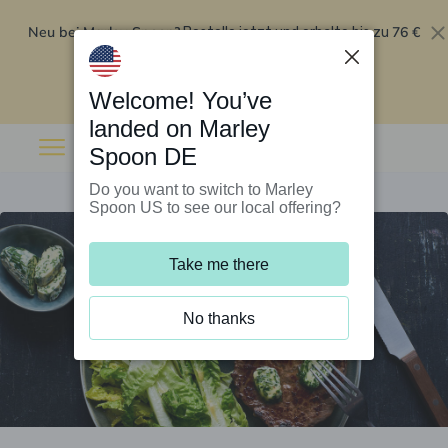
Neu bei Marley Spoon?
76 €
Bestelle jetzt und erhalte bis zu
Rabatt auf deine ersten fünf Boxen
.
Angebot einlösen
Welcome! You’ve
landed on Marley
Spoon DE
Do you want to switch to Marley
Spoon US to see our local offering?
Take me there
No thanks