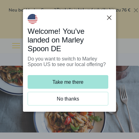
Neu bei Marley Spoon?
76 €
Bestelle jetzt und erhalte bis zu
Rabatt auf deine ersten fünf Boxen
.
Angebot einlösen
Welcome! You’ve
landed on Marley
Spoon DE
Do you want to switch to Marley
Spoon US to see our local offering?
Take me there
No thanks