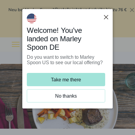
Neu bei Marley Spoon?
76 €
Bestelle jetzt und erhalte bis zu
Rabatt auf deine ersten fünf Boxen
.
Angebot einlösen
Welcome! You’ve
landed on Marley
Spoon DE
Do you want to switch to Marley
Spoon US to see our local offering?
Take me there
No thanks