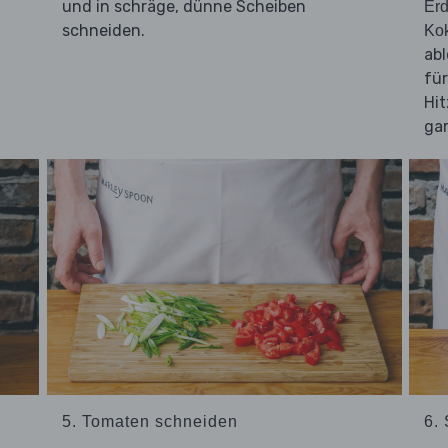
und in schräge, dünne Scheiben
Erd
schneiden.
Ko
ab
für
Hit
gar
5. Tomaten schneiden
6. 