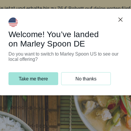
76 € Rabatt auf deine ersten fün
le jetzt und erhalte bis zu
iert’s
Kundenservice
Welcome! You’ve landed
on Marley Spoon DE
Do you want to switch to Marley Spoon US to see our
local offering?
Take me there
No thanks