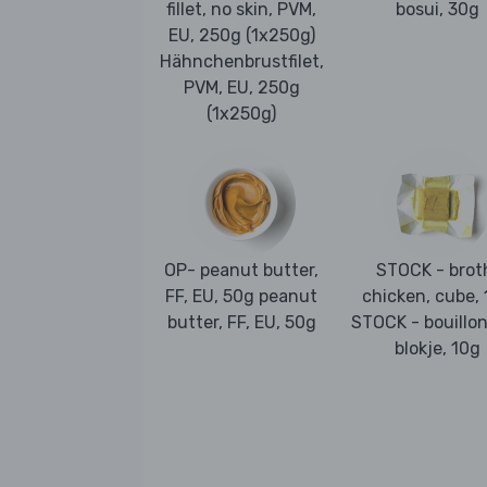
fillet, no skin, PVM,
bosui, 30g
EU, 250g (1x250g)
Hähnchenbrustfilet,
PVM, EU, 250g
(1x250g)
OP- peanut butter,
STOCK - brot
FF, EU, 50g peanut
chicken, cube,
butter, FF, EU, 50g
STOCK - bouillon,
blokje, 10g