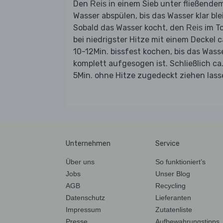
Den
in einem Sieb unter fließende
Reis
Wasser abspülen, bis das Wasser klar blei
Sobald das Wasser kocht, den
im T
Reis
bei niedrigster Hitze mit einem Deckel c
10-12Min. bissfest kochen, bis das Wass
komplett aufgesogen ist. Schließlich ca
5Min. ohne Hitze zugedeckt ziehen lass
Unternehmen
Service
Über uns
So funktioniert’s
Jobs
Unser Blog
AGB
Recycling
Datenschutz
Lieferanten
Impressum
Zutatenliste
Presse
Aufbewahrungstipps