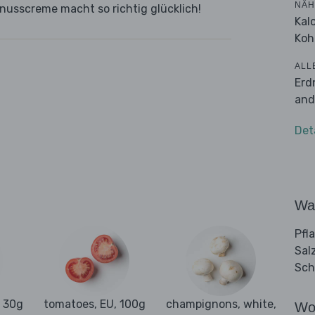
NÄH
dnusscreme macht so richtig glücklich!
Kal
Koh
ALL
Erd
and
Det
Wa
Pfl
Sal
Sch
, 30g
tomatoes, EU, 100g
champignons, white,
Wo