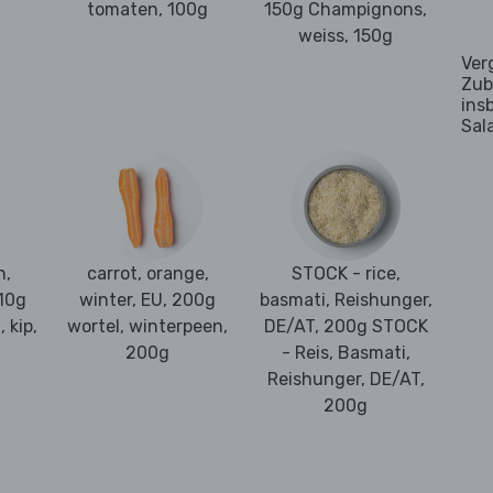
tomaten, 100g
150g Champignons,
weiss, 150g
Ver
Zub
ins
Sal
h,
carrot, orange,
STOCK - rice,
 10g
winter, EU, 200g
basmati, Reishunger,
 kip,
wortel, winterpeen,
DE/AT, 200g STOCK
200g
- Reis, Basmati,
Reishunger, DE/AT,
200g