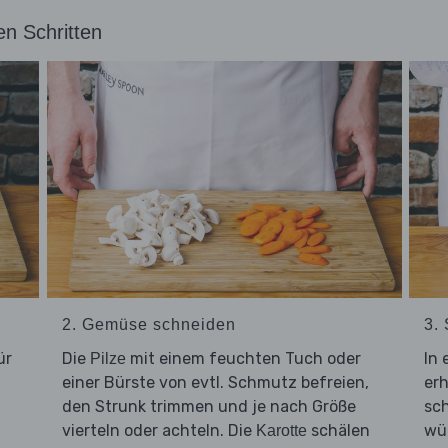
en Schritten
2. Gemüse schneiden
3.
ür
Die
mit einem feuchten Tuch oder
In 
Pilze
einer Bürste von evtl. Schmutz befreien,
er
den Strunk trimmen und je nach Größe
sch
vierteln oder achteln. Die
schälen
wü
Karotte