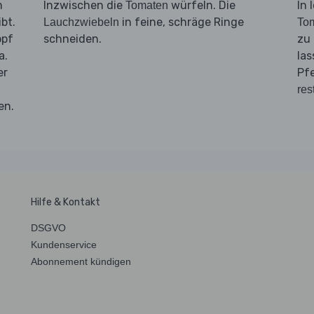
m
Inzwischen die
würfeln. Die
In 
Tomaten
bt.
in feine, schräge Ringe
Lauchzwiebeln
To
opf
schneiden.
zu
a.
la
er
Pf
.
res
en.
Hilfe & Kontakt
DSGVO
Kundenservice
Abonnement kündigen