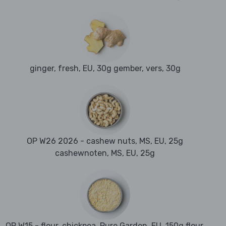
ginger, fresh, EU, 30g gember, vers, 30g
OP W26 2026 - cashew nuts, MS, EU, 25g
cashewnoten, MS, EU, 25g
OP W15 - flour, chickpea, Pure Garden, EU, 150g flour,