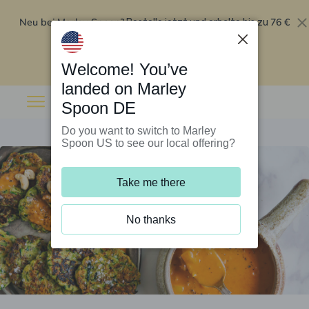
Neu bei Marley Spoon?
76 €
Bestelle jetzt und erhalte bis zu
Rabatt auf deine ersten fünf Boxen
.
Angebot einlösen
Welcome! You’ve
landed on Marley
Spoon DE
Do you want to switch to Marley
Spoon US to see our local offering?
Take me there
No thanks