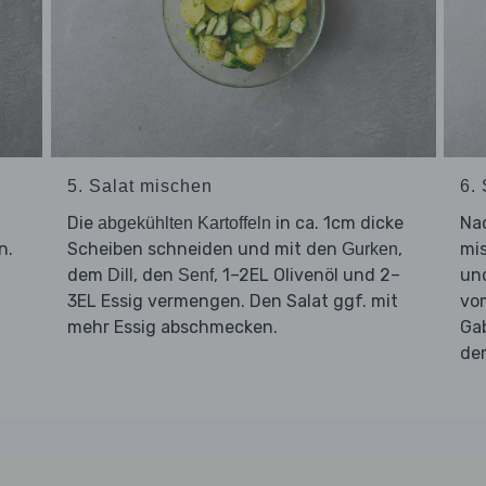
5. Salat mischen
6. 
Die
in ca. 1cm dicke
Na
abgekühlten Kartoffeln
n.
Scheiben schneiden und mit den
,
mis
Gurken
dem
, den
, 1–2EL Olivenöl und 2–
und
Dill
Senf
3EL Essig vermengen. Den Salat ggf. mit
vo
mehr Essig abschmecken.
Gab
d