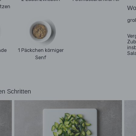
itzen
Wo
gro
Ver
Zub
ins
nde
1 Päckchen körniger
Sal
Senf
en Schritten