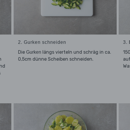
2. Gurken schneiden
3.
Die
längs vierteln und schräg in ca.
15
Gurken
m
0,5cm dünne Scheiben schneiden.
au
und
Was
s