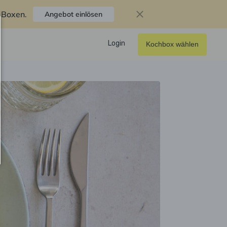
f Boxen
.
Angebot einlösen
Login
Kochbox wählen