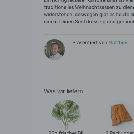
Ein richtig leckerer Kartoffelsalat ist v
traditionelles Weihnachtsessen zu diene
widerstehen, deswegen gibt es heute ein
einem feinen Senfdressing und geräuc
Präsentiert von
Matthias
Was wir liefern
20g frischer Dill
2 Packunge