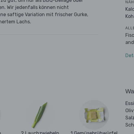
iel zu gut, um nur als BBQ-Beilage oder
NÄH
n. Wir jedenfalls können nicht
Kal
e saftige Variation mit frischer Gurke,
Koh
hertem Lachs.
ALL
Fis
and
Det
Wa
Ess
Oli
Sal
Sch
n
2 Lauchzwiebeln
1 Gemüsebrühwürfel