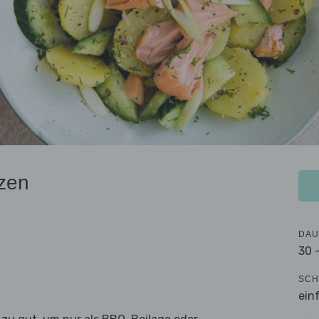
zen
DAU
30 
SCH
ein