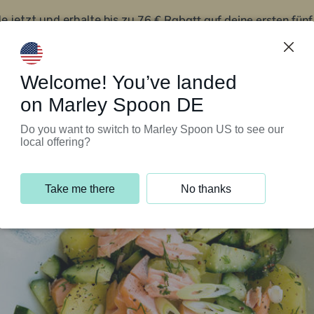
76 € Rabatt auf deine ersten fün
le jetzt und erhalte bis zu
iert’s
Kundenservice
Welcome! You’ve landed
on Marley Spoon DE
Do you want to switch to Marley Spoon US to see our
local offering?
Take me there
No thanks