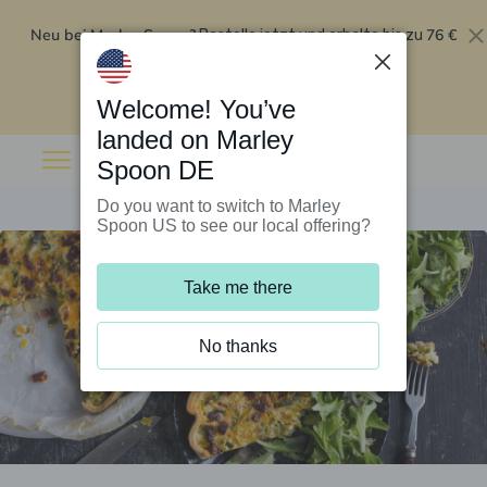
Neu bei Marley Spoon?
76 €
Bestelle jetzt und erhalte bis zu
Rabatt auf deine ersten fünf Boxen
.
Angebot einlösen
Welcome! You’ve
landed on Marley
Spoon DE
Do you want to switch to Marley
Spoon US to see our local offering?
Take me there
No thanks