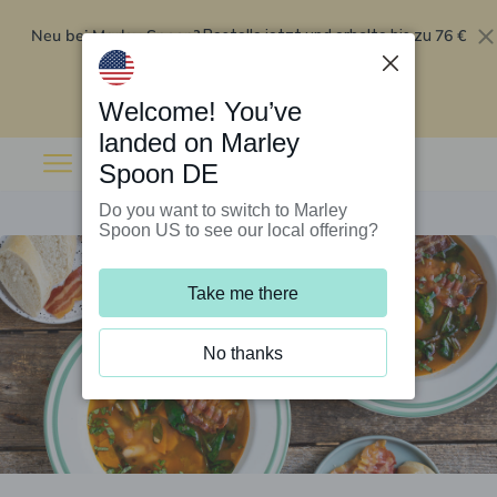
Neu bei Marley Spoon?
76 €
Bestelle jetzt und erhalte bis zu
Rabatt auf deine ersten fünf Boxen
.
Angebot einlösen
Welcome! You’ve
landed on Marley
Spoon DE
Do you want to switch to Marley
Spoon US to see our local offering?
Take me there
No thanks