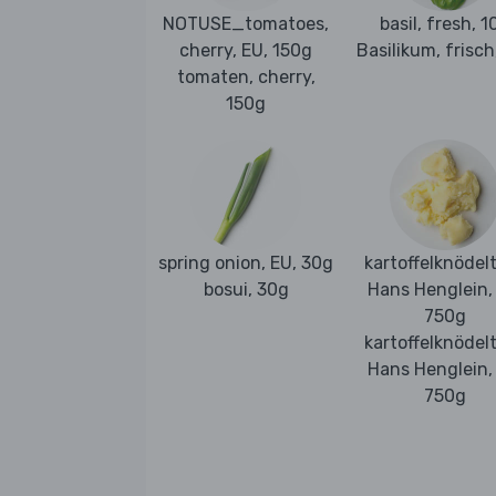
NOTUSE_tomatoes,
basil, fresh, 1
cherry, EU, 150g
Basilikum, frisch
tomaten, cherry,
150g
spring onion, EU, 30g
kartoffelknödelt
bosui, 30g
Hans Henglein,
750g
kartoffelknödelt
Hans Henglein,
750g