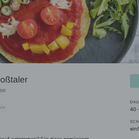
oßtaler
se
DAU
ICH
40 
SCH
ein