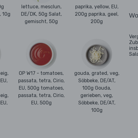
0g
lettuce, mesclun,
paprika, yellow, EU,
, 10g
DE/DK, 50g Salat,
200g paprika, geel,
Wo
gemischt, 50g
200g
Ver
Zub
ins
Sal
eig,
OP W17 - tomatoes,
gouda, grated, veg,
 EU,
passata, tetra, Cirio,
Söbbeke, DE/AT,
EU, 500g tomatoes,
100g Gouda,
eig,
passata, tetra, Cirio,
gerieben, veg,
 EU,
EU, 500g
Söbbeke, DE/AT,
100g