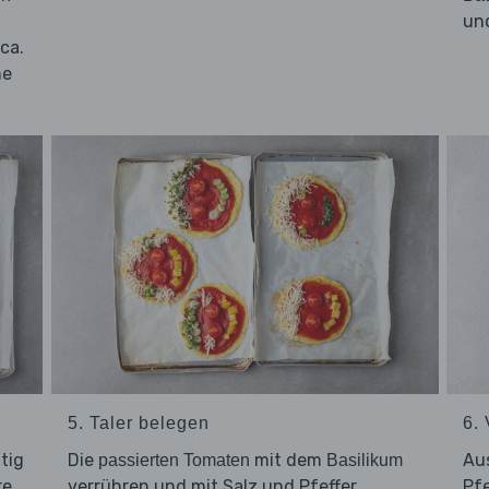
und
ca.
he
5. Taler belegen
6.
tig
Die
mit dem
Aus
passierten Tomaten
Basilikum
re
verrühren und mit Salz und Pfeffer
Pfe