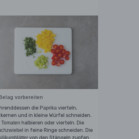
 Belag vorbereiten
hrenddessen die
vierteln,
Paprika
kernen und in kleine Würfel schneiden.
e
halbieren oder vierteln. Die
Tomaten
in feine Ringe schneiden. Die
uchzwiebel
von den Stängeln zupfen
ilikumblätter