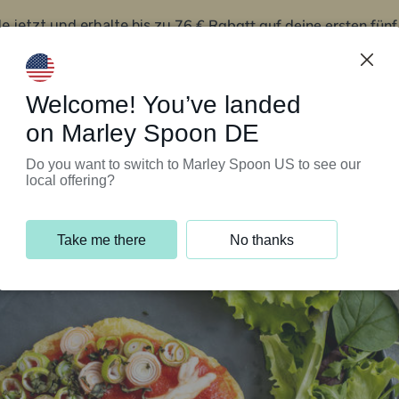
76 € Rabatt auf deine ersten fün
le jetzt und erhalte bis zu
iert’s
Kundenservice
Welcome! You’ve landed
on Marley Spoon DE
Do you want to switch to Marley Spoon US to see our
local offering?
Take me there
No thanks