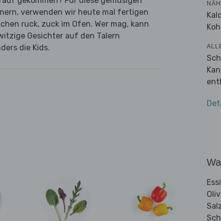
 drauf gekommen? Für diese gemüsigen
NÄH
innern, verwenden wir heute mal fertigen
Kal
eilchen ruck, zuck im Ofen. Wer mag, kann
Koh
tzige Gesichter auf den Talern
ALL
ders die Kids.
Sch
Kan
ent
Det
Wa
Ess
Oli
Sal
Sch