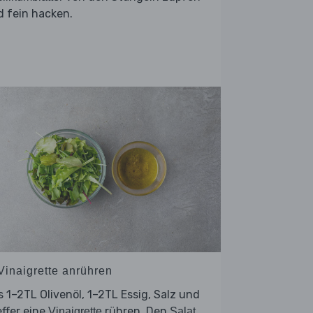
 fein hacken.
 Vinaigrette anrühren
 1–2TL Olivenöl, 1–2TL Essig, Salz und
ffer eine
rühren. Den
Vinaigrette
Salat