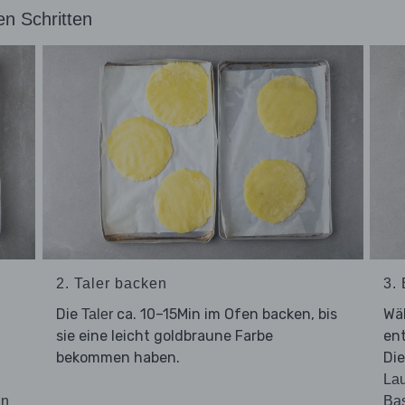
en Schritten
2. Taler backen
3.
Die
ca. 10–15Min im Ofen backen, bis
Wä
Taler
sie eine leicht goldbraune Farbe
ent
bekommen haben.
Di
La
ln
Bas