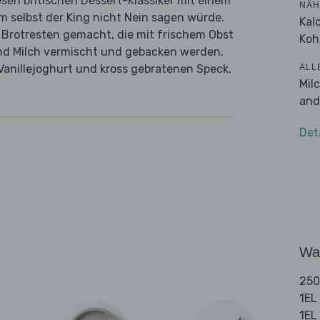
esen britischen Dessert-Klassiker mit einem
NÄH
 selbst der King nicht Nein sagen würde.
Kal
s Brotresten gemacht, die mit frischem Obst
Koh
 und Milch vermischt und gebacken werden.
ALL
Vanillejoghurt und kross gebratenen Speck.
Mil
and
Det
Wa
250
1EL
1EL