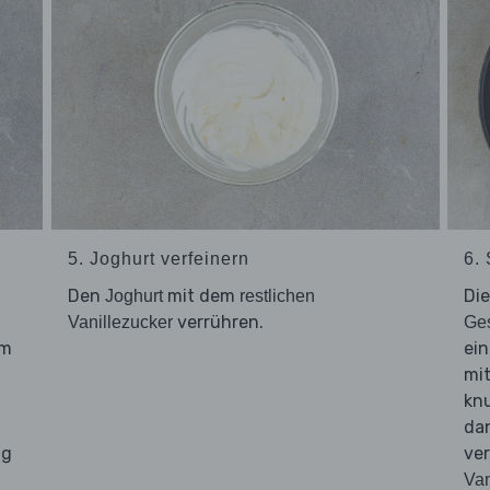
5. Joghurt verfeinern
6.
Den
mit dem
Di
Joghurt
restlichen
verrühren.
Vanillezucker
Ge
rm
ein
mit
knu
da
ig
ver
Van