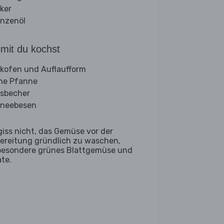
ker
anzenöl
mit du kochst
kofen und Auflaufform
ine Pfanne
sbecher
neebesen
giss nicht, das Gemüse vor der
ereitung gründlich zu waschen,
besondere grünes Blattgemüse und
ate.