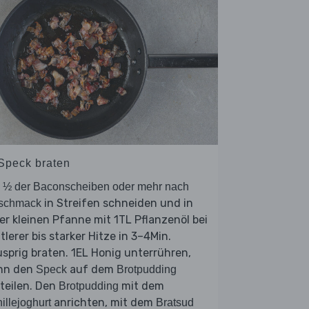
 Speck braten
e
½ der Baconscheiben oder mehr nach
in Streifen schneiden und in
schmack
er kleinen Pfanne mit 1TL Pflanzenöl bei
tlerer bis starker Hitze in 3–4Min.
sprig braten. 1EL Honig unterrühren,
nn den
auf dem
Speck
Brotpudding
teilen. Den
mit dem
Brotpudding
anrichten, mit dem
illejoghurt
Bratsud