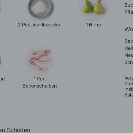
Zuc
Pfl
2 Pck. Vanillezucker
1 Birne
Wo
Bac
kle
Mes
Sch
Ver
urt
1 Pck.
Zub
Baconscheiben
ins
Sal
en Schritten