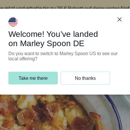
76 € Rabatt auf deine ersten fün
le jetzt und erhalte bis zu
iert’s
Kundenservice
Welcome! You’ve landed
on Marley Spoon DE
Do you want to switch to Marley Spoon US to see our
local offering?
Take me there
No thanks