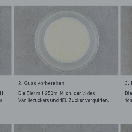
2. Guss vorbereiten
3.
t)
Die
mit 250ml Milch, der
Di
Eier
½ des
cm
und 1EL Zucker verquirlen.
1cm
Vanillezuckers