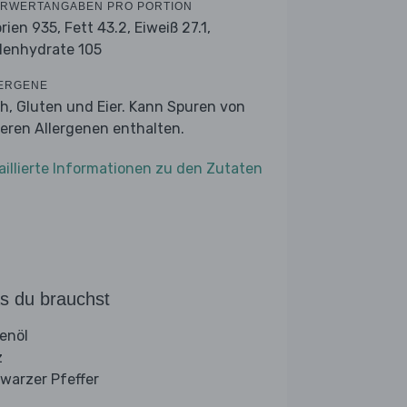
RWERTANGABEN PRO PORTION
orien 935,
Fett 43.2,
Eiweiß 27.1,
lenhydrate 105
ERGENE
ch, Gluten und Eier. Kann Spuren von
eren Allergenen enthalten.
aillierte Informationen zu den Zutaten
s du brauchst
venöl
z
warzer Pfeffer