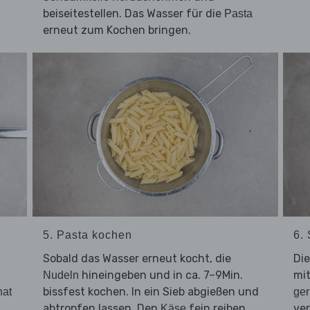
beiseitestellen. Das Wasser für die
Pasta
erneut zum Kochen bringen.
5. Pasta kochen
6. 
Sobald das Wasser erneut kocht, die
Di
hineingeben und in ca. 7–9Min.
mi
Nudeln
bissfest kochen. In ein Sieb abgießen und
nat
ge
abtropfen lassen. Den
fein reiben.
ve
Käse