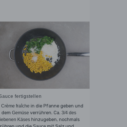
Sauce fertigstellen
e
in die Pfanne geben und
Crème fraîche
t dem
verrühren. Ca.
Gemüse
3/4 des
hinzugeben, nochmals
riebenen Käses
rrühren und die
mit Salz und
Sauce