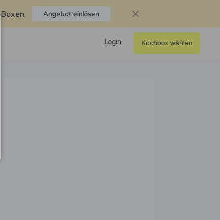
f Boxen
.
Angebot einlösen
Login
Kochbox wählen