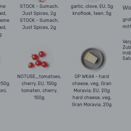
eme
STOCK - Sumach,
garlic, clove, EU, 5g
Wo
ed,
Just Spices, 2g
knoflook, teen, 5g
gro
creme
STOCK - Sumach,
mit
ed,
Just Spices, 2g
g
Ver
Zub
ins
Sal
NOTUSE_tomatoes,
OP WK44 - hard
 250g
cherry, EU, 150g
cheese, veg, Gran
oni,
tomaten, cherry,
Moravia, EU, 20g
150g
hard cheese, veg,
Gran Moravia, 20g