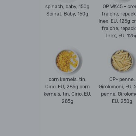
spinach, baby, 150g
OP WK45 - cr
Spinat, Baby, 150g
fraiche, repack
Inex, EU, 125g 
fraiche, repack
Inex, EU, 125
corn kernels, tin,
OP- penne,
Cirio, EU, 285g corn
Girolomoni, EU,
kernels, tin, Cirio, EU,
penne, Girolom
285g
EU, 250g