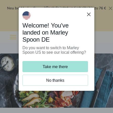
Neu bei Marley Spoon?
76 €
Bestelle jetzt und erhalte bis zu
Rabatt auf deine ersten fünf Boxen
.
Angebot einlösen
Welcome! You’ve
landed on Marley
Spoon DE
Do you want to switch to Marley
Spoon US to see our local offering?
Take me there
No thanks