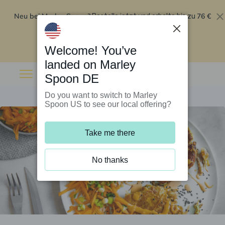
Neu bei Marley Spoon?
76 €
Bestelle jetzt und erhalte bis zu
Rabatt auf deine ersten fünf Boxen
.
Angebot einlösen
Welcome! You’ve
landed on Marley
Spoon DE
Do you want to switch to Marley
Spoon US to see our local offering?
Take me there
No thanks