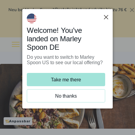
Neu bei Marley Spoon?
76 €
Bestelle jetzt und erhalte bis zu
Rabatt auf deine ersten fünf Boxen
.
Angebot einlösen
Welcome! You’ve
landed on Marley
Spoon DE
Do you want to switch to Marley
Spoon US to see our local offering?
Take me there
No thanks
Anpassbar