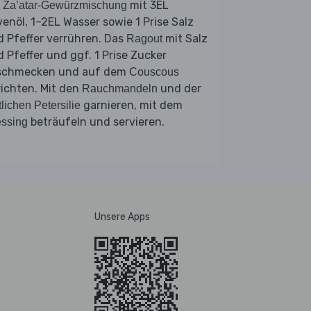
e
mit 3EL
Za’atar-Gewürzmischung
venöl, 1–2EL Wasser sowie 1 Prise Salz
 Pfeffer verrühren. Das
mit Salz
Ragout
 Pfeffer und ggf. 1 Prise Zucker
schmecken und auf dem
Couscous
ichten. Mit den
und der
Rauchmandeln
garnieren, mit dem
tlichen Petersilie
beträufeln und servieren.
ssing
Unsere Apps