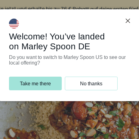
76 € Rabatt auf deine ersten fün
le jetzt und erhalte bis zu
iert’s
Kundenservice
Welcome! You’ve landed
on Marley Spoon DE
Do you want to switch to Marley Spoon US to see our
local offering?
Take me there
No thanks