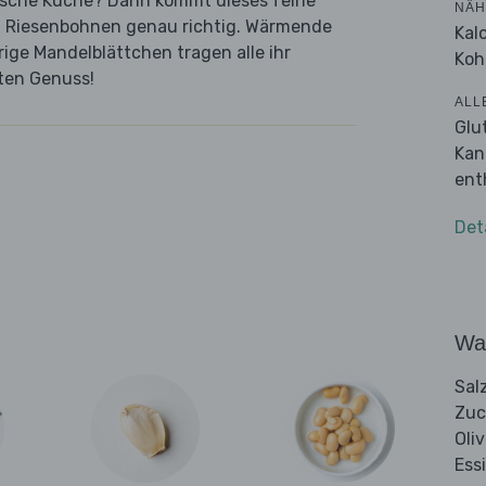
nische Küche? Dann kommt dieses feine
NÄH
 Riesenbohnen genau richtig. Wärmende
Kal
ige Mandelblättchen tragen alle ihr
Koh
eten Genuss!
ALL
Glu
Kan
ent
Det
Wa
Sal
Zuc
Oli
Ess