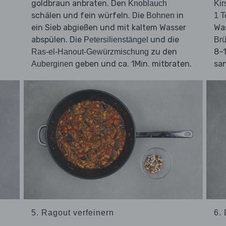
goldbraun anbraten. Den
Knoblauch
Kir
schälen und fein würfeln. Die
in
Bohnen
1 
ein Sieb abgießen und mit kaltem Wasser
Was
abspülen. Die
und die
Petersilienstängel
Br
zu den
8–1
Ras-el-Hanout-Gewürzmischung
geben und ca. 1Min. mitbraten.
san
Auberginen
5. Ragout verfeinern
6.