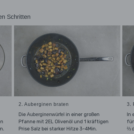
en Schritten
2. Auberginen braten
3.
Die
in einer großen
In
Auberginenwürfel
en
Pfanne mit 2EL Olivenöl und 1 kräftigen
fü
n.
Prise Salz bei starker Hitze 3–4Min.
⅔ 