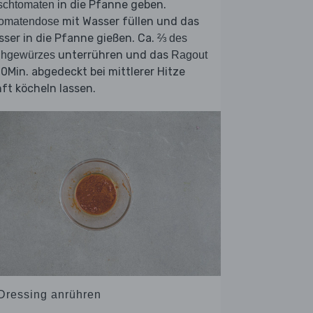
in die Pfanne geben.
schtomaten
mit Wasser füllen und das
Tomatendose
ser in die Pfanne gießen. Ca.
⅔ des
unterrühren und das
ühgewürzes
Ragout
0Min. abgedeckt bei mittlerer Hitze
ft köcheln lassen.
 Dressing anrühren