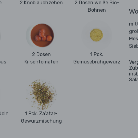
e
2 Knoblauchzehen
2 Dosen weiße Bio-
Bohnen
Wo
mit
gro
Mes
Sie
2 Dosen
1 Pck.
ous
Kirschtomaten
Gemüsebrühgewürz
Ver
Zub
ins
Sal
eln
1 Pck. Za’atar-
Gewürzmischung