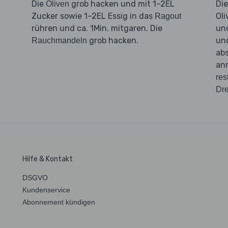
Die
grob hacken und mit 1–2EL
Di
Oliven
Zucker sowie 1–2EL Essig in das
Oli
Ragout
rühren und ca. 1Min. mitgaren. Die
und
grob hacken.
und
Rauchmandeln
ab
anr
res
Dre
Hilfe & Kontakt
DSGVO
Kundenservice
Abonnement kündigen