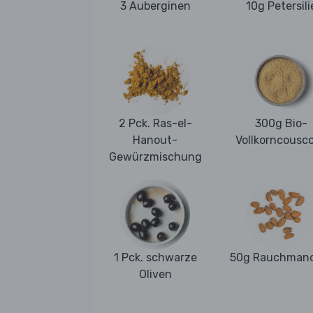
3 Auberginen
10g Petersili
2 Pck. Ras-el-
300g Bio-
Hanout-
Vollkorncousc
Gewürzmischung
1 Pck. schwarze
50g Rauchmand
Oliven