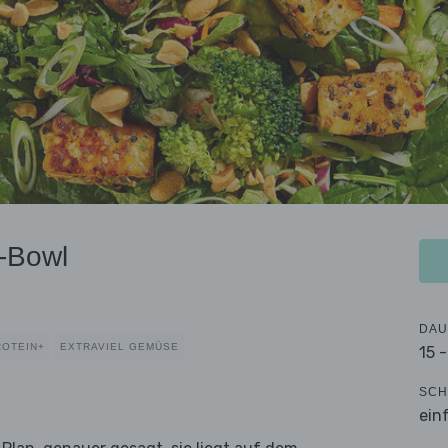
e-Bowl
DAU
ROTEIN+
EXTRAVIEL GEMÜSE
15 
SCH
ein