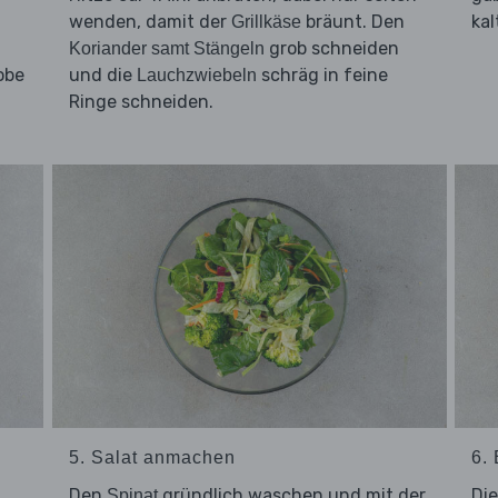
wenden, damit der
bräunt. Den
ka
Grillkäse
grob schneiden
Koriander samt Stängeln
obe
und die
schräg in feine
Lauchzwiebeln
Ringe schneiden.
5. Salat anmachen
6.
Den
gründlich waschen und mit der
Di
Spinat