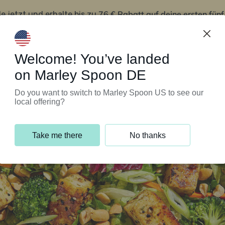
76 € Rabatt auf deine ersten fün
le jetzt und erhalte bis zu
iert’s
Kundenservice
Welcome! You’ve landed
on Marley Spoon DE
Do you want to switch to Marley Spoon US to see our
local offering?
Take me there
No thanks