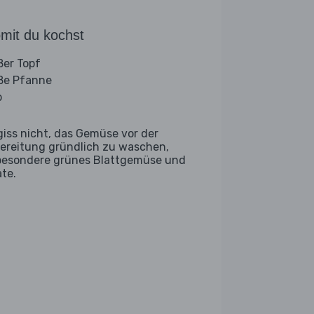
mit du kochst
ßer Topf
ße Pfanne
b
giss nicht, das Gemüse vor der
ereitung gründlich zu waschen,
besondere grünes Blattgemüse und
ate.