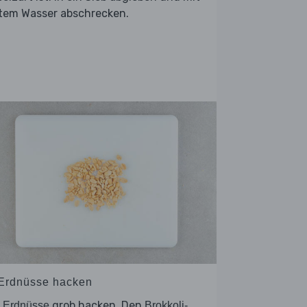
ltem Wasser abschrecken.
 Erdnüsse hacken
e
grob hacken. Den
Erdnüsse
Brokkoli-