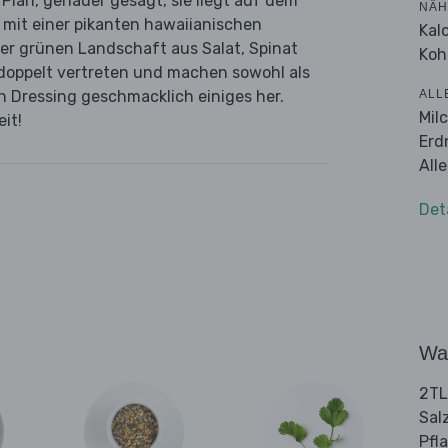
lan, genauer gesagt, sie liegt auf dem
NÄH
l mit einer pikanten hawaiianischen
Kal
er grünen Landschaft aus Salat, Spinat
Koh
 doppelt vertreten und machen sowohl als
ALL
n Dressing geschmacklich einiges her.
Mil
it!
Erd
All
Det
Wa
2TL
Sal
Pfl