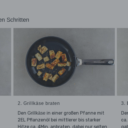
en Schritten
2. Grillkäse braten
3.
Den
in einer großen Pfanne mit
De
Grillkäse
m
2EL Pflanzenöl bei mittlerer bis starker
ca.
Hitze ca. 4Min. anbraten, dabei nur selten
gab