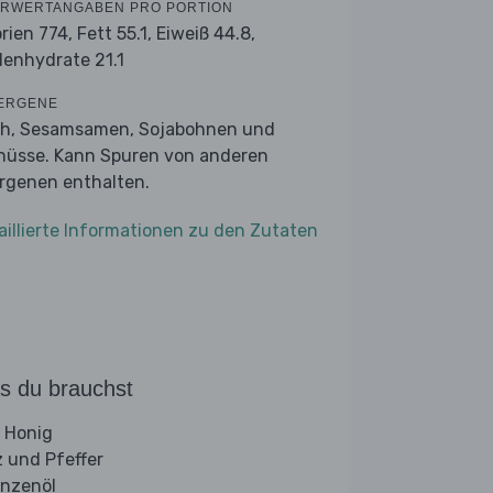
RWERTANGABEN PRO PORTION
orien 774,
Fett 55.1,
Eiweiß 44.8,
lenhydrate 21.1
ERGENE
ch, Sesamsamen, Sojabohnen und
nüsse. Kann Spuren von anderen
ergenen enthalten.
aillierte Informationen zu den Zutaten
s du brauchst
 Honig
z und Pfeffer
anzenöl