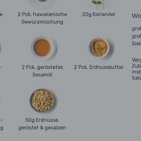
e
2 Pck. hawaiianische
20g Koriander
Wo
Gewürzmischung
gro
gro
Sie
Ver
Zub
-
2 Pck. geröstetes
2 Pck. Erdnussbutter
ins
Sesamöl
Sal
-
50g Erdnüsse,
ng
geröstet & gesalzen