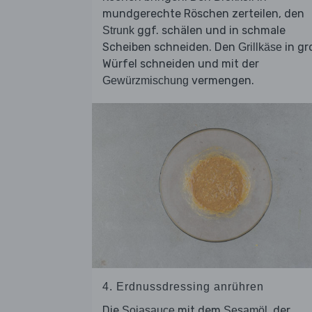
mundgerechte Röschen zerteilen, den
ggf. schälen und in schmale
Strunk
Scheiben schneiden. Den
in gr
Grillkäse
Würfel schneiden und mit der
vermengen.
Gewürzmischung
4. Erdnussdressing anrühren
Die
mit dem
, der
Sojasauce
Sesamöl