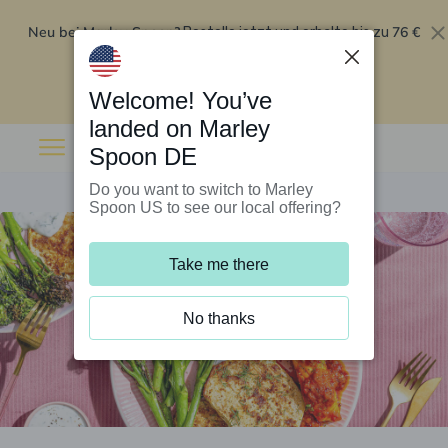
Neu bei Marley Spoon?
76 €
Bestelle jetzt und erhalte bis zu
Rabatt auf deine ersten fünf Boxen
.
Angebot einlösen
Welcome! You’ve
landed on Marley
Spoon DE
Do you want to switch to Marley
Spoon US to see our local offering?
Take me there
No thanks