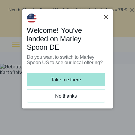
Neu bei Marley Spoon?
76 €
Bestelle jetzt und erhalte bis zu
Rabatt auf deine ersten fünf Boxen
.
Angebot einlösen
Welcome! You’ve
landed on Marley
Spoon DE
Do you want to switch to Marley
Spoon US to see our local offering?
Take me there
No thanks