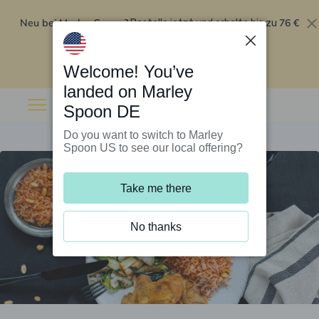
Neu bei Marley Spoon?
76 €
Bestelle jetzt und erhalte bis zu
Rabatt auf deine ersten fünf Boxen
.
Angebot einlösen
Welcome! You’ve
landed on Marley
Spoon DE
Do you want to switch to Marley
Spoon US to see our local offering?
Take me there
No thanks