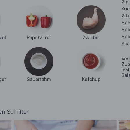
2 g
Küc
Zit
Bac
Bac
Bac
zel
Paprika, rot
Zwiebel
Spa
Ver
Zub
ins
Sal
ger
Sauerrahm
Ketchup
en Schritten