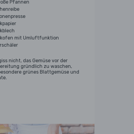
roße Pfannen
henreibe
ronenpresse
kpapier
kblech
kofen mit Umluftfunktion
rschäler
giss nicht, das Gemüse vor der
ereitung gründlich zu waschen,
besondere grünes Blattgemüse und
ate.