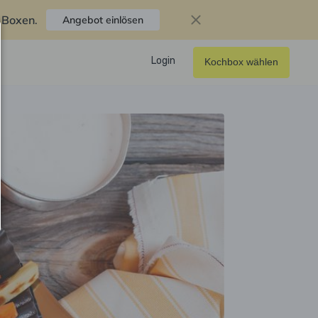
f Boxen
.
Angebot einlösen
Login
Kochbox wählen