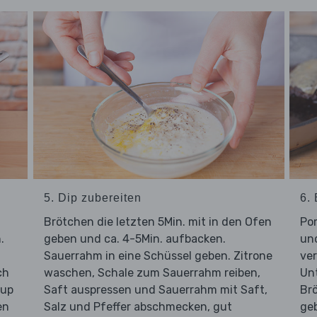
5. Dip zubereiten
6.
Brötchen die letzten 5Min. mit in den Ofen
Po
.
geben und ca. 4-5Min. aufbacken.
un
Sauerrahm in eine Schüssel geben. Zitrone
ve
ch
waschen, Schale zum Sauerrahm reiben,
Un
hup
Saft auspressen und Sauerrahm mit Saft,
Br
en
Salz und Pfeffer abschmecken, gut
ge