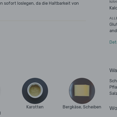
NÄH
 sofort loslegen, da die Haltbarkeit von
Kalo
ALL
Glu
and
Det
Wa
Sch
Pfl
Sal
Karotten
Bergkäse, Scheiben
Wo
d