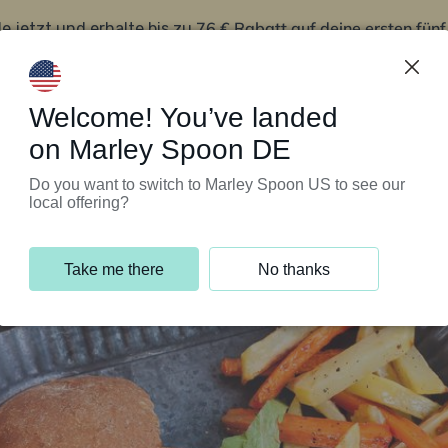
76 € Rabatt auf deine ersten fün
le jetzt und erhalte bis zu
iert’s
Kundenservice
Welcome! You’ve landed
on Marley Spoon DE
Do you want to switch to Marley Spoon US to see our
local offering?
Take me there
No thanks