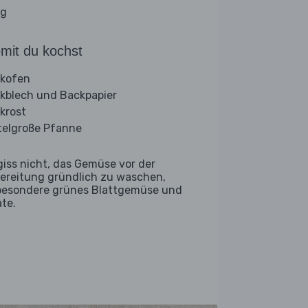
ig
mit du kochst
kofen
kblech und Backpapier
krost
telgroße Pfanne
giss nicht, das Gemüse vor der
ereitung gründlich zu waschen,
besondere grünes Blattgemüse und
ate.