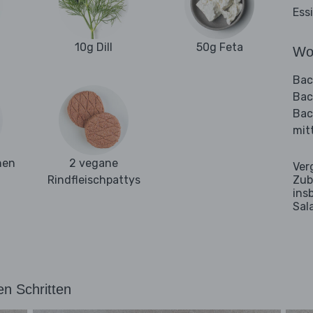
Ess
10g Dill
50g Feta
Wo
Bac
Bac
Bac
mit
hen
2 vegane
Ver
Rindfleischpattys
Zub
ins
Sal
en Schritten