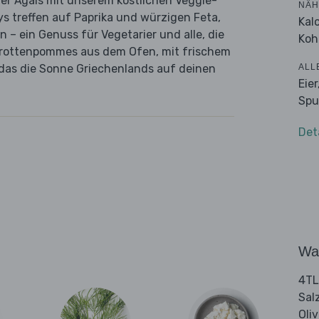
er Ägäis mit unserem köstlichen Veggie-
NÄH
ys treffen auf Paprika und würzigen Feta,
Kal
 – ein Genuss für Vegetarier und alle, die
Koh
Karottenpommes aus dem Ofen, mit frischem
ALL
t, das die Sonne Griechenlands auf deinen
Eie
Spu
Det
Wa
4TL
Sal
Oli