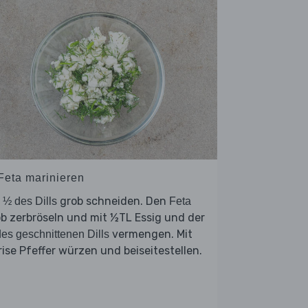
 Feta marinieren
e
grob schneiden. Den
½ des Dills
Feta
b zerbröseln und mit ½TL Essig und der
vermengen. Mit
es geschnittenen Dills
rise Pfeffer würzen und beiseitestellen.