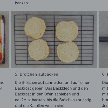
backen.
5. Brötchen aufbacken
6. 
und
Die
aufschneiden und auf einen
Di
Brötchen
Backrost geben. Das Backblech und den
mit
r
Backrost in den Ofen schieben und
mit
ca. 2Min. backen, bis die
knusprig
bra
Brötchen
und die
weich sind.
Karotten
Jed