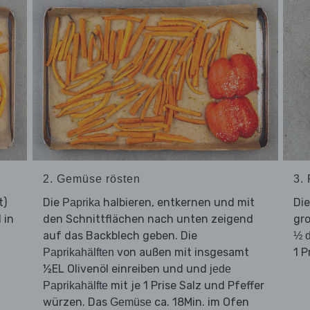
2. Gemüse rösten
3.
t)
Die
halbieren, entkernen und mit
Di
Paprika
 in
den Schnittflächen nach unten zeigend
gro
auf das Backblech geben. Die
½ d
von außen mit insgesamt
1 P
Paprikahälften
½EL Olivenöl einreiben und und
jede
mit je 1 Prise Salz und Pfeffer
Paprikahälfte
würzen. Das
ca. 18Min. im Ofen
Gemüse