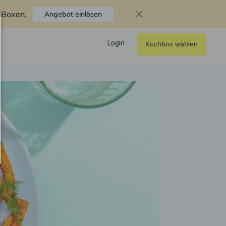
f Boxen
.
Angebot einlösen
Login
Kochbox wählen