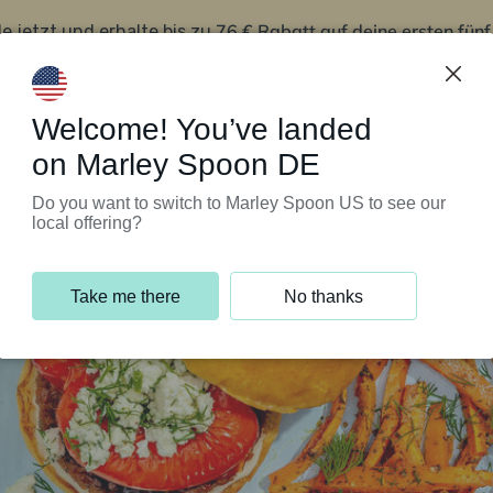
76 € Rabatt auf deine ersten fün
le jetzt und erhalte bis zu
iert’s
Kundenservice
Welcome! You’ve landed
on Marley Spoon DE
Do you want to switch to Marley Spoon US to see our
local offering?
Take me there
No thanks