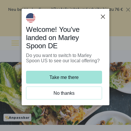
Neu bei Marley Spoon?
76 €
Bestelle jetzt und erhalte bis zu
Rabatt auf deine ersten fünf Boxen
.
Angebot einlösen
Welcome! You’ve
landed on Marley
Spoon DE
Do you want to switch to Marley
Spoon US to see our local offering?
Take me there
No thanks
Anpassbar