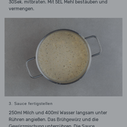
30Sek. mitbraten. Mit 5EL Mehl bestäuben und
vermengen.
3. Sauce fertigstellen
250ml Milch und 400ml Wasser langsam unter
Rühren angießen. Das
und die
Brühgewürz
unterrühren. Die
Gewürzmischung
Sauce