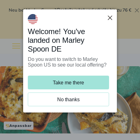
Neu bei Marley Spoon?
76 €
Bestelle jetzt und erhalte bis zu
Rabatt auf deine ersten fünf Boxen
.
Angebot einlösen
Welcome! You’ve
landed on Marley
Spoon DE
Do you want to switch to Marley
Spoon US to see our local offering?
Take me there
No thanks
Anpassbar