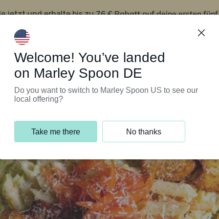
76 € Rabatt auf deine ersten fün
le jetzt und erhalte bis zu
iert’s
Kundenservice
Welcome! You’ve landed
on Marley Spoon DE
Do you want to switch to Marley Spoon US to see our
local offering?
Take me there
No thanks