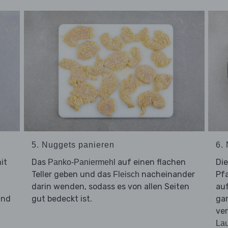
5. Nuggets panieren
6.
it
Das
auf einen flachen
Di
Panko-Paniermehl
Teller geben und das
nacheinander
Pfa
Fleisch
darin wenden, sodass es von allen Seiten
auf
und
gut bedeckt ist.
gar
ve
La