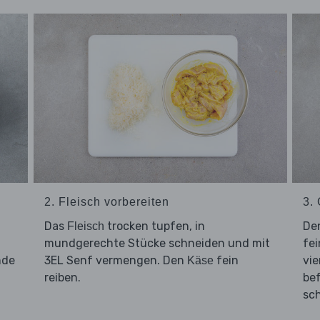
2. Fleisch vorbereiten
3.
Das
trocken tupfen, in
De
Fleisch
mundgerechte Stücke schneiden und mit
fei
nde
3EL Senf vermengen. Den
fein
vie
Käse
reiben.
bef
sc