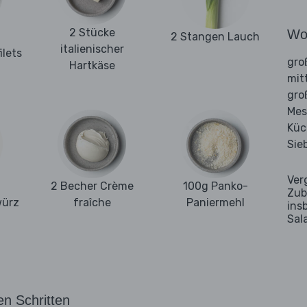
2 Stücke
Wo
2 Stangen Lauch
italienischer
lets
gro
Hartkäse
mit
gro
Mes
Küc
Sie
Ver
2 Becher Crème
100g Panko-
Zub
würz
fraîche
Paniermehl
ins
Sal
en Schritten