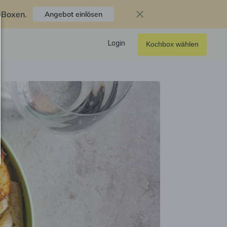
f Boxen
.
Angebot einlösen
Login
Kochbox wählen