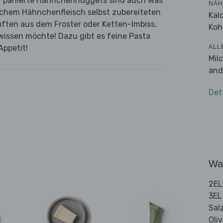
ker panierte Hähnchennuggets sind auch was
NÄH
rischem Hähnchenfleisch selbst zubereiteten
Kal
auften aus dem Froster oder Ketten-Imbiss,
Koh
wissen möchte! Dazu gibt es feine Pasta
ALL
Appetit!
Mil
and
Det
Wa
2EL
3EL
Sal
Oli