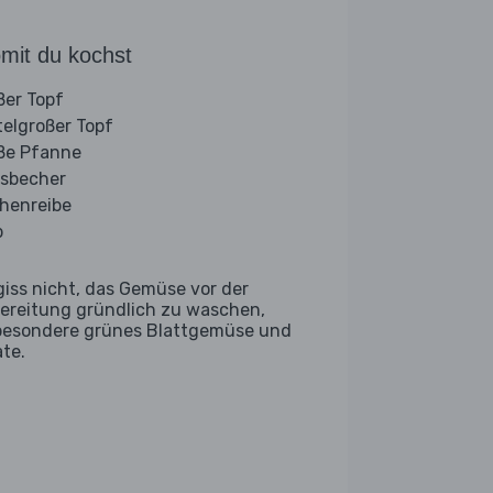
mit du kochst
ßer Topf
telgroßer Topf
ße Pfanne
sbecher
henreibe
b
giss nicht, das Gemüse vor der
ereitung gründlich zu waschen,
besondere grünes Blattgemüse und
ate.