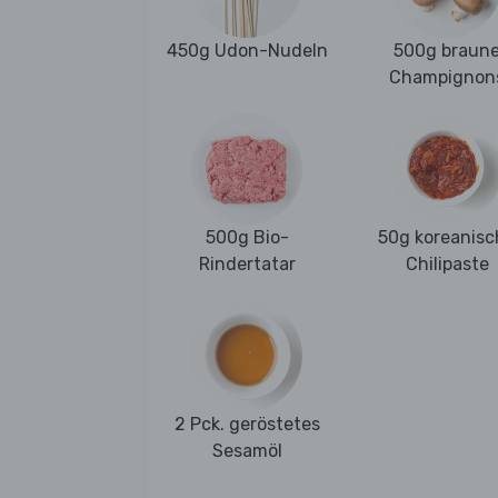
450g Udon-Nudeln
500g braun
Champignon
500g Bio-
50g koreanisc
Rindertatar
Chilipaste
2 Pck. geröstetes
Sesamöl