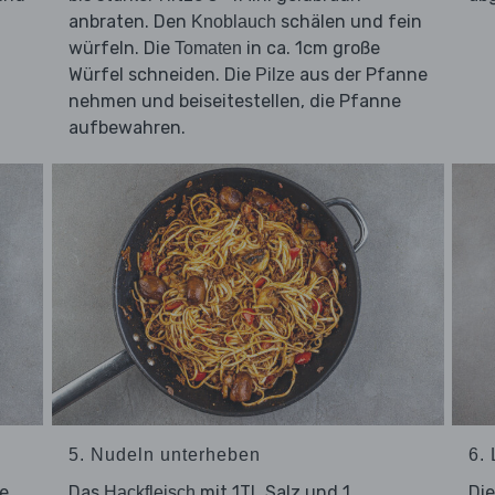
anbraten. Den
schälen und fein
Knoblauch
würfeln. Die
in ca. 1cm große
Tomaten
Würfel schneiden. Die
aus der Pfanne
Pilze
nehmen und beiseitestellen, die Pfanne
aufbewahren.
5. Nudeln unterheben
6.
ne
Das
mit 1TL Salz und 1
Di
Hackfleisch