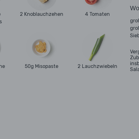
Wo
e
2 Knoblauchzehen
4 Tomaten
gro
s
gro
Sie
Ver
Zub
ins
he
50g Misopaste
2 Lauchzwiebeln
Sal