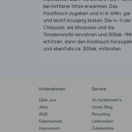
bei mittlerer Hitze erwärmen. Das
zugeben und in 4–6Min. gar
Hackfleisch
und leicht knusprig braten. Die
½–¾ der
, die
und die
Chilipaste
Misopaste
einrühren und 30Sek.–1Mi
Tomatenwürfel
erhitzen, dann den
hinzugeb
Knoblauch
und ebenfalls ca. 30Sek. mitbraten.
Unternehmen
Service
Über uns
So funktioniert’s
Jobs
Unser Blog
AGB
Recycling
Datenschutz
Lieferanten
Impressum
Zutatenliste