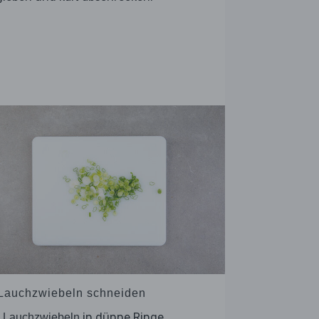
 Lauchzwiebeln schneiden
e
in dünne Ringe
Lauchzwiebeln