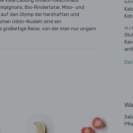
ine volle Ladung Umami-Geschmack
NÄH
mpignons, Bio-Rindertatar, Miso- und
Kal
h auf den Olymp der herzhaften und
Koh
schen Udon-Nudeln sind ein
ALL
e großartige Reise, von der man nur ungern
Glu
Kan
ent
Det
Wa
Sal
Pfl