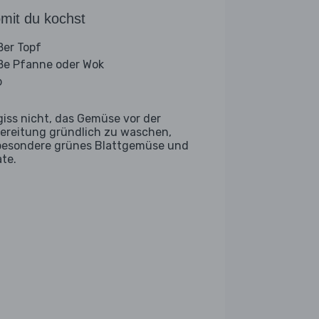
mit du kochst
ßer Topf
ße Pfanne oder Wok
b
giss nicht, das Gemüse vor der
ereitung gründlich zu waschen,
besondere grünes Blattgemüse und
ate.