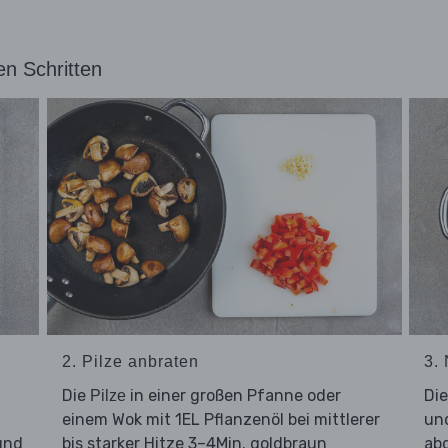
en Schritten
2. Pilze anbraten
3.
Die
in einer großen Pfanne oder
Di
Pilze
einem Wok mit 1EL Pflanzenöl bei mittlerer
und
und
bis starker Hitze 3–4Min. goldbraun
abg