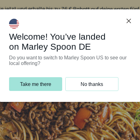
76 € Rabatt auf deine ersten fün
le jetzt und erhalte bis zu
iert’s
Kundenservice
Welcome! You’ve landed
on Marley Spoon DE
Do you want to switch to Marley Spoon US to see our
local offering?
Take me there
No thanks