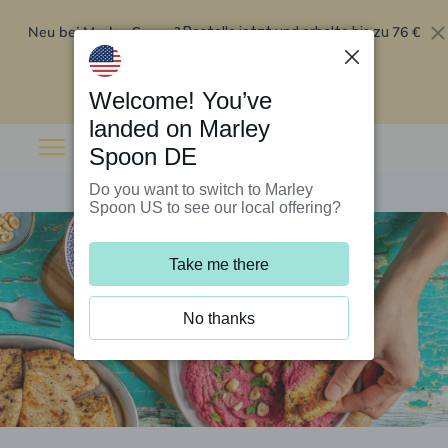
Neu bei Marley Spoon?
76 €
Bestelle jetzt und erhalte bis zu
Rabatt auf deine ersten fünf Boxen
.
Angebot einlösen
Welcome! You’ve
landed on Marley
Spoon DE
Do you want to switch to Marley
Spoon US to see our local offering?
Take me there
No thanks