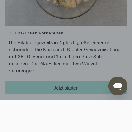
3. Pita-Ecken vorbereiten
Die
jeweils in
Pitabrote
4 gleich große Dreiecke
schneiden. Die
Knoblauch-Kräuter-Gewürzmischung
mit 2EL Olivenöl und 1 kräftigen Prise Salz
mischen. Die
mit dem
Pita-Ecken
Würzöl
vermengen.
Jetzt starten