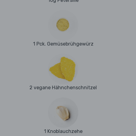
10g Petersilie
1 Pck. Gemüsebrühgewürz
2 vegane Hähnchenschnitzel
1 Knoblauchzehe