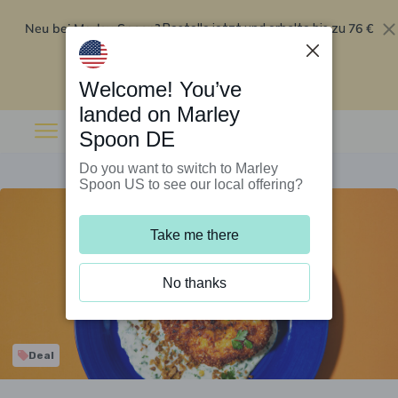
Neu bei Marley Spoon?
76 €
Bestelle jetzt und erhalte bis zu
Rabatt auf deine ersten fünf Boxen
.
Angebot einlösen
Welcome! You’ve
landed on Marley
Spoon DE
Do you want to switch to Marley
Spoon US to see our local offering?
Take me there
No thanks
Deal