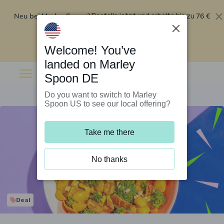
Neu bei Marley Spoon?
76 €
Bestelle jetzt und erhalte bis zu
Rabatt auf deine ersten fünf Boxen
.
Angebot einlösen
Welcome! You’ve
landed on Marley
Spoon DE
Do you want to switch to Marley
Spoon US to see our local offering?
Take me there
No thanks
Deal