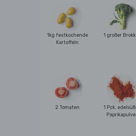
1kg festkochende
1 großer Brokk
Kartoffeln
2 Tomaten
1 Pck. edelsüß
Paprikapulve