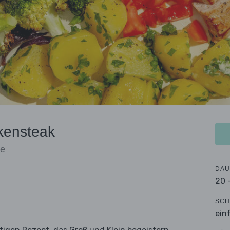
kensteak
te
DAU
20 
SCH
ein