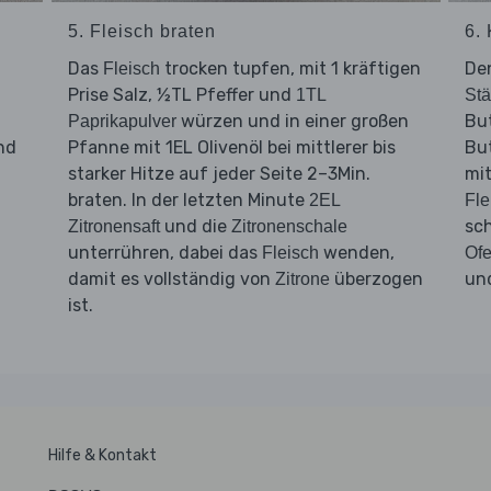
5. Fleisch braten
6. 
Das
trocken tupfen, mit 1 kräftigen
De
Fleisch
Prise Salz, ½TL Pfeffer und
1TL
Stä
würzen und in einer großen
But
Paprikapulver
nd
Pfanne mit 1EL Olivenöl bei mittlerer bis
Bu
starker Hitze auf jeder Seite 2–3Min.
mit
braten. In der letzten Minute
2EL
Fle
und die
sc
Zitronensaft
Zitronenschale
unterrühren, dabei das
wenden,
Fleisch
Of
damit es vollständig von
überzogen
un
Zitrone
ist.
Hilfe & Kontakt