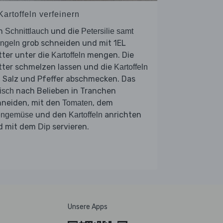
Kartoffeln verfeinern
n
und die
Schnittlauch
Petersilie samt
grob schneiden und mit 1EL
ngeln
ter unter die
mengen. Die
Kartoffeln
tter schmelzen lassen und die
Kartoffeln
 Salz und Pfeffer abschmecken. Das
nach Belieben in Tranchen
isch
hneiden, mit den
, dem
Tomaten
und den
anrichten
engemüse
Kartoffeln
d mit dem
servieren.
Dip
Unsere Apps