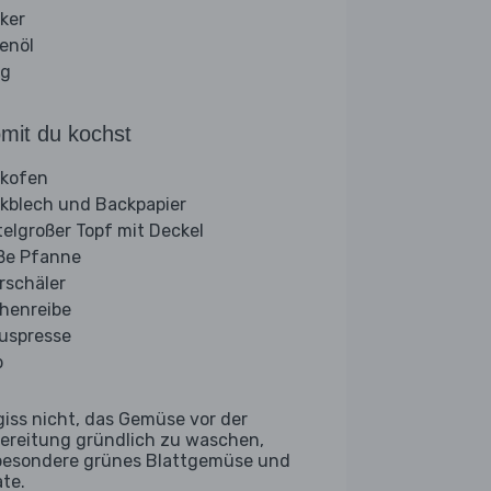
ker
venöl
ig
mit du kochst
kofen
kblech und Backpapier
telgroßer Topf mit Deckel
ße Pfanne
rschäler
henreibe
ruspresse
b
giss nicht, das Gemüse vor der
ereitung gründlich zu waschen,
besondere grünes Blattgemüse und
ate.