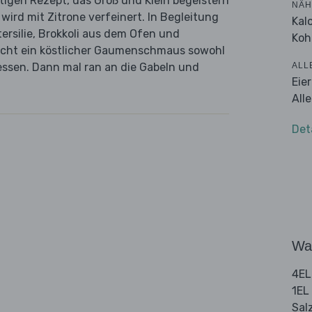
itigen Rezept, das Groß und Klein begeistern
NÄH
ird mit Zitrone verfeinert. In Begleitung
Kal
ersilie, Brokkoli aus dem Ofen und
Koh
icht ein köstlicher Gaumenschmaus sowohl
ALL
essen. Dann mal ran an die Gabeln und
Eie
All
Det
Wa
4EL
1EL
Sal