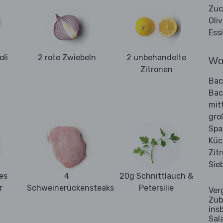
Zuc
Oli
Ess
oli
2 rote Zwiebeln
2 unbehandelte
Wo
Zitronen
Bac
Bac
mit
gro
Spa
Küc
Zit
Sie
es
4
20g Schnittlauch &
r
Schweinerückensteaks
Petersilie
Ver
Zub
ins
Sal