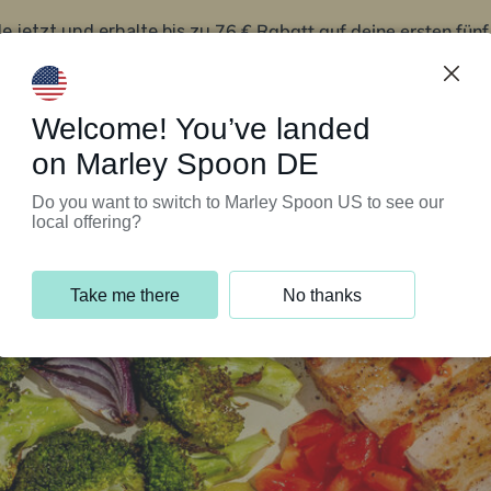
76 € Rabatt auf deine ersten fün
le jetzt und erhalte bis zu
iert’s
Kundenservice
Welcome! You’ve landed
on Marley Spoon DE
Do you want to switch to Marley Spoon US to see our
local offering?
Take me there
No thanks