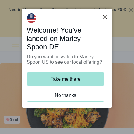
Neu bei Marley Spoon?
76 €
Bestelle jetzt und erhalte bis zu
Rabatt auf deine ersten fünf Boxen
.
Angebot einlösen
Welcome! You’ve
landed on Marley
Spoon DE
Do you want to switch to Marley
Spoon US to see our local offering?
Take me there
No thanks
Deal