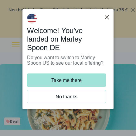
Neu bei Marley Spoon?
76 €
Bestelle jetzt und erhalte bis zu
Rabatt auf deine ersten fünf Boxen
.
Angebot einlösen
Welcome! You’ve
landed on Marley
Spoon DE
Do you want to switch to Marley
Spoon US to see our local offering?
Take me there
No thanks
Deal