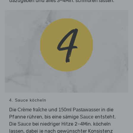
dazugeben und alles 3–4Min. schmoren lassen.
4. Sauce köcheln
Die
und
in die
Crème fraîche
150ml Pastawasser
Pfanne rühren, bis eine sämige
entsteht.
Sauce
Die
bei niedriger Hitze 2–4Min. köcheln
Sauce
lassen, dabei je nach gewünschter Konsistenz