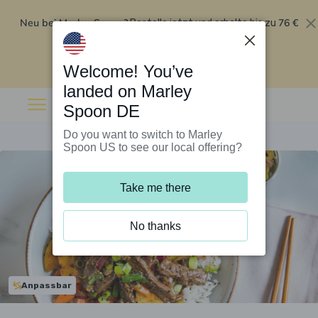
Neu bei Marley Spoon?
76 €
Bestelle jetzt und erhalte bis zu
Rabatt auf deine ersten fünf Boxen
.
Angebot einlösen
Welcome! You’ve
landed on Marley
Spoon DE
Do you want to switch to Marley
Spoon US to see our local offering?
Take me there
No thanks
Anpassbar