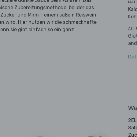
e leckere dunkle Sauce beim Asiaten. Das
NÄH
nische Zubereitungsmethode, bei der das
Kal
 Zucker und Mirin – einem süßem Reiswein –
Koh
en wird. Hier nutzen wir die schmackhafte
ALL
enn sie gibt einfach so ein ganz
Glu
and
Det
Wa
2EL
Sal
Zuc