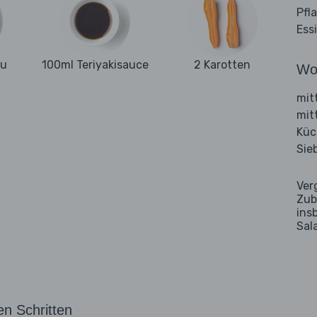
Pfl
Ess
fu
100ml Teriyakisauce
2 Karotten
Wo
mit
mit
Küc
Sie
Ver
Zub
ins
Sal
en Schritten