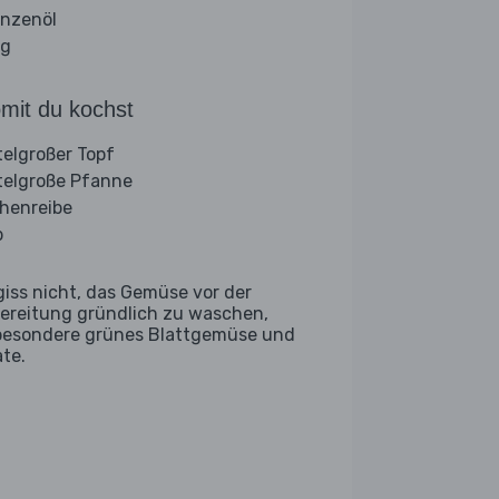
anzenöl
ig
mit du kochst
telgroßer Topf
telgroße Pfanne
henreibe
b
giss nicht, das Gemüse vor der
ereitung gründlich zu waschen,
besondere grünes Blattgemüse und
ate.