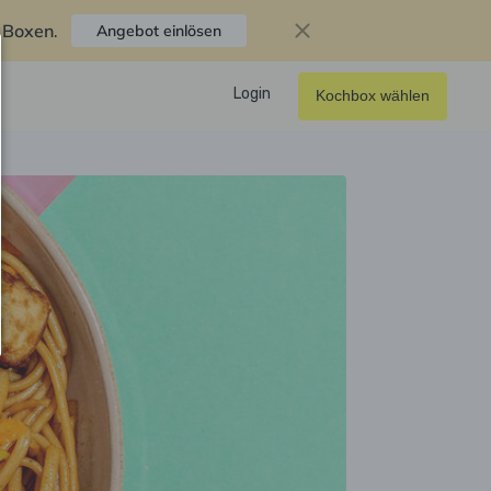
f Boxen
.
Angebot einlösen
Login
Kochbox wählen