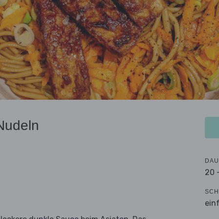
-Nudeln
DAU
20 
SCH
ein