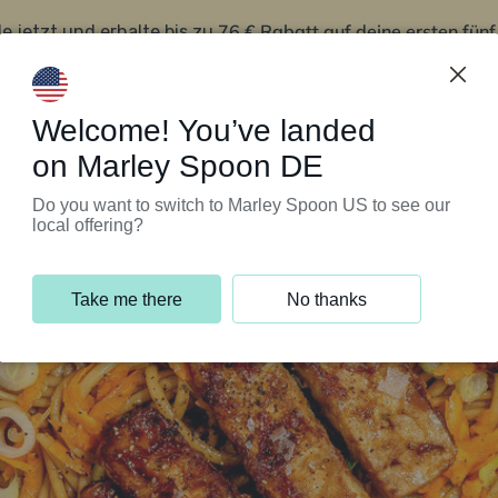
76 € Rabatt auf deine ersten fün
le jetzt und erhalte bis zu
iert’s
Kundenservice
Welcome! You’ve landed
on Marley Spoon DE
Do you want to switch to Marley Spoon US to see our
local offering?
Take me there
No thanks