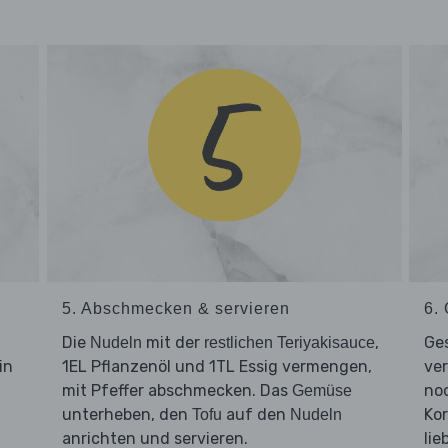
5. Abschmecken & servieren
6. 
Die
mit der
,
Ge
Nudeln
restlichen Teriyakisauce
in
1EL Pflanzenöl und 1TL Essig vermengen,
ver
mit Pfeffer abschmecken. Das
noc
Gemüse
unterheben, den
auf den
Kor
Tofu
Nudeln
anrichten und servieren.
lie