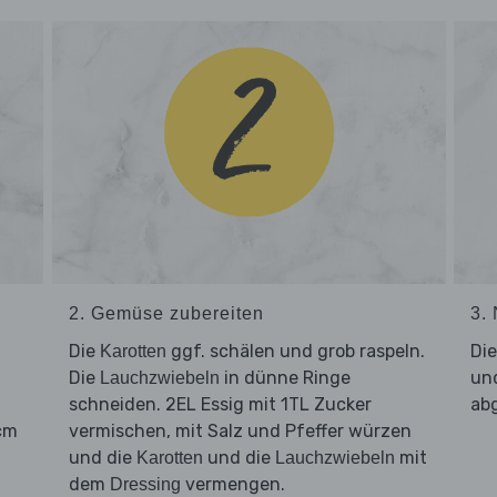
2. Gemüse zubereiten
3.
d
Die
ggf. schälen und grob raspeln.
Di
Karotten
Die
in dünne Ringe
und
Lauchzwiebeln
schneiden. 2EL Essig mit 1TL Zucker
abg
1cm
vermischen, mit Salz und Pfeffer würzen
und die
und die
mit
Karotten
Lauchzwiebeln
dem
vermengen.
Dressing