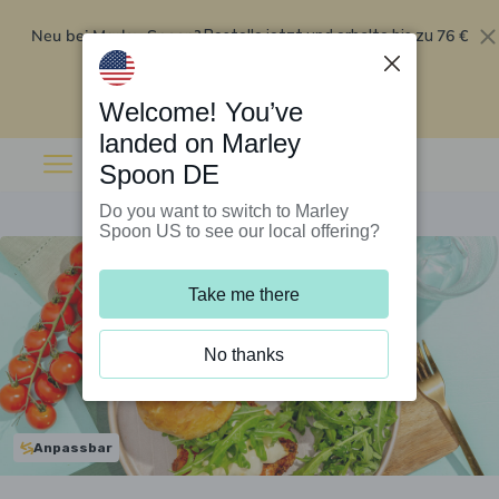
Neu bei Marley Spoon?
76 €
Bestelle jetzt und erhalte bis zu
Rabatt auf deine ersten fünf Boxen
.
Angebot einlösen
Welcome! You’ve
landed on Marley
Spoon DE
Do you want to switch to Marley
Spoon US to see our local offering?
Take me there
No thanks
Anpassbar