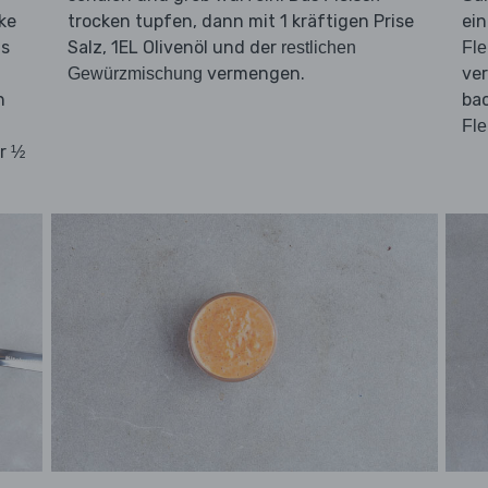
ke
trocken tupfen, dann mit 1 kräftigen Prise
ein
ns
Salz, 1EL Olivenöl und der
restlichen
Fle
vermengen.
ver
Gewürzmischung
n
bac
Fle
er
½