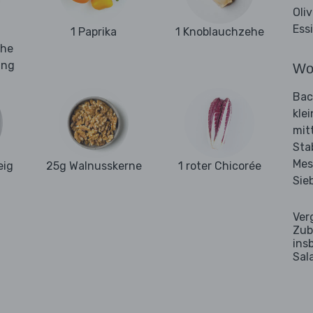
Oli
Ess
1 Paprika
1 Knoblauchzehe
che
ung
Wo
Bac
kle
mit
Sta
Mes
eig
25g Walnusskerne
1 roter Chicorée
Sie
Ver
Zub
ins
Sal