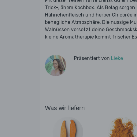
Mit dieser feinen Tarte ziehst du ein 
Trick-, ähem Kochbox: Als Belag sorgen 
Hähnchenfleisch und herber Chicorée in
behagliche Atmosphäre. Die nussige M
Walnüssen versetzt deine Geschmacksk
kleine Aromatherapie kommt frischer Es
Präsentiert von
Lieke
Was wir liefern