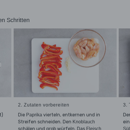
en Schritten
2. Zutaten vorbereiten
3.
t)
Die
vierteln, entkernen und in
De
Paprika
Streifen schneiden. Den
ein
Knoblauch
schälen und grob würfeln. Das
Fleisch
Süß