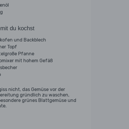
venöl
ig
mit du kochst
kofen und Backblech
iner Topf
telgroße Pfanne
bmixer mit hohem Gefäß
sbecher
b
giss nicht, das Gemüse vor der
ereitung gründlich zu waschen,
besondere grünes Blattgemüse und
ate.