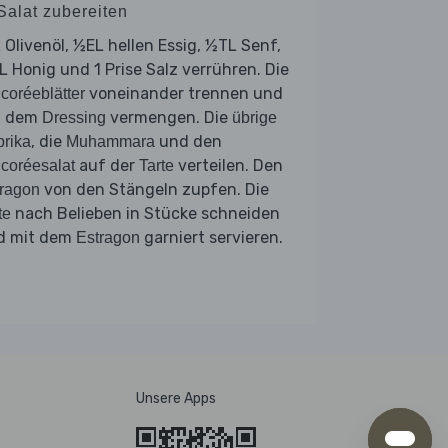
Salat zubereiten
 Olivenöl, ½EL hellen Essig, ½TL Senf,
 Honig und 1 Prise Salz verrühren. Die
voneinander trennen und
coréeblätter
t dem
vermengen. Die
Dressing
übrige
, die
und den
rika
Muhammara
auf der
verteilen. Den
coréesalat
Tarte
von den Stängeln zupfen. Die
ragon
nach Belieben in Stücke schneiden
te
d mit dem
garniert servieren.
Estragon
Unsere Apps