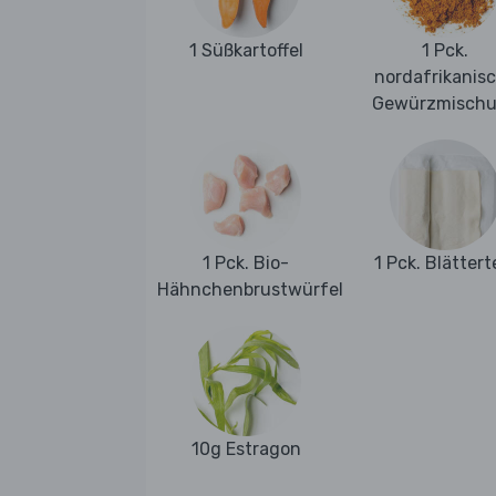
1 Süßkartoffel
1 Pck.
nordafrikanis
Gewürzmisch
1 Pck. Bio-
1 Pck. Blättert
Hähnchenbrustwürfel
10g Estragon