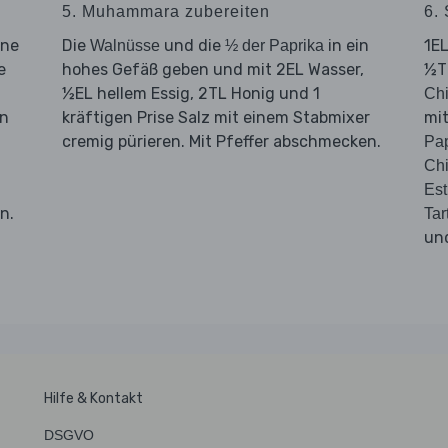
5. Muhammara zubereiten
6. 
nne
Die
und die
in ein
1EL
Walnüsse
½ der Paprika
e
hohes Gefäß geben und mit 2EL Wasser,
½TL
½EL hellem Essig, 2TL Honig und 1
Chi
en
kräftigen Prise Salz mit einem Stabmixer
mi
cremig pürieren. Mit Pfeffer abschmecken.
Pap
Chi
Est
n.
Tar
un
Hilfe & Kontakt
DSGVO