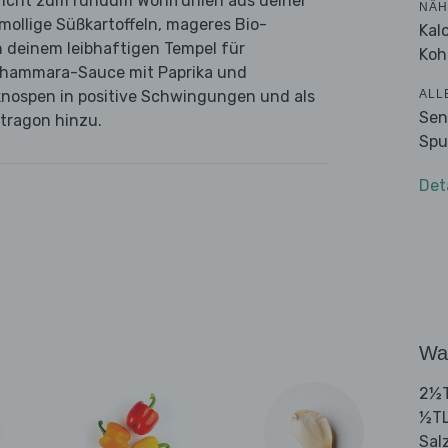
Gericht zum rundum Wohlfühlen aus deiner
NÄH
mollige Süßkartoffeln, mageres Bio-
Kal
 deinem leibhaftigen Tempel für
Koh
uhammara-Sauce mit Paprika und
ALL
nospen in positive Schwingungen und als
Sen
tragon hinzu.
Spu
Det
Wa
2½T
½TL
Sal