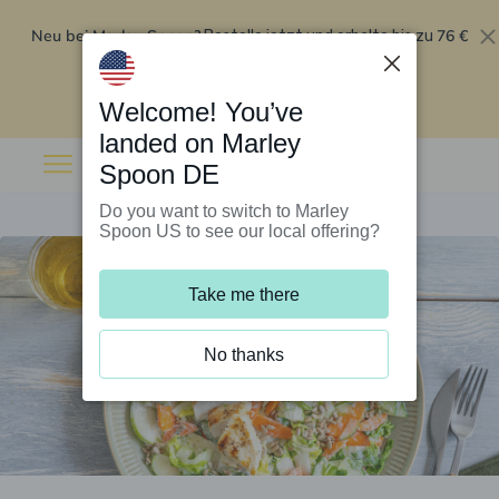
Neu bei Marley Spoon?
76 €
Bestelle jetzt und erhalte bis zu
Rabatt auf deine ersten fünf Boxen
.
Angebot einlösen
Welcome! You’ve
landed on Marley
Spoon DE
Do you want to switch to Marley
Spoon US to see our local offering?
Take me there
No thanks