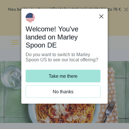
Neu bei Marley Spoon?
76 €
Bestelle jetzt und erhalte bis zu
Rabatt auf deine ersten fünf Boxen
.
Angebot einlösen
Welcome! You’ve
landed on Marley
Spoon DE
Do you want to switch to Marley
Spoon US to see our local offering?
Take me there
No thanks